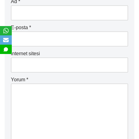
Ad
*
E-posta
*
İnternet sitesi
Yorum
*