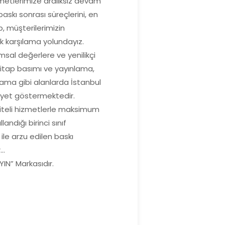
etlerimize aralıksız devam
askı sonrası süreçlerini, en
p, müşterilerimizin
rak karşılama yolundayız.
sal değerlere ve yenilikçi
kitap basımı ve yayınlama,
lama gibi alanlarda İstanbul
iyet göstermektedir.
liteli hizmetlerle maksimum
ndığı birinci sınıf
ile arzu edilen baskı
r…
IN” Markasıdır.