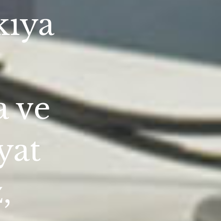
kıya
a ve
iyat
,