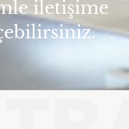
mle iletişime
ebilirsiniz.
TB