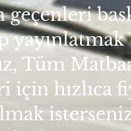
 geçenleri bas
ip yayınlatmak
nız, Tüm Matba
ri için hızlıca f
almak isterseniz