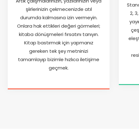
Artık çalışmalarınızın, yazılarınızın veya
Stand
şiirlerinizin çekmecenizde atıl
2, 3
durumda kalmasına izin vermeyin.
yayı
Onlara hak ettikleri değeri görmeleri;
çeşi
kitaba dönüşmeleri fırsatını tanıyın.
eleş
Kitap bastırmak için yapmanız
gereken tek şey metninizi
res
tamamlayıp bizimle hızlıca iletişime
geçmek.