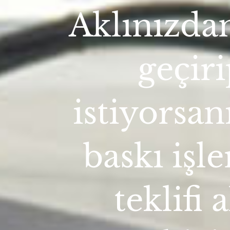
Aklınızdan
geçir
istiyorsa
baskı işle
teklifi 