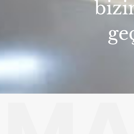
bizi
geç
MA