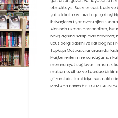
gün artan güven ve heyecanla hizm
etmekteyiz. Baskı öncesi, baskı ve b
yüksek kalite ve hızda gerçekleştiri
ihtiyaçlarını fiyat avantajları suna
Alanında uzman personellere, kurum
bakiş açısına sahip olan firmamiz; 
ucuz dergi basımı ve katalog hazır
Topkapı Matbaacılar arasında faal
Müşterilerilerimize sunduğumuz ka
memnuniyet sağlayan firmamız, kulla
malzeme, cihaz ve tecrübe birikimi 
çözümlerini tüketiciye sunmaktadı
Mavi Ada Basım bir “EGEM BASIM YAY