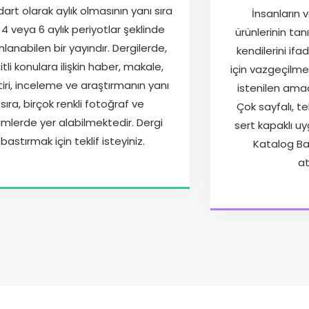
art olarak aylık olmasının yanı sıra
İnsanların 
, 4 veya 6 aylık periyotlar şeklinde
ürünlerinin tanı
nlanabilen bir yayındır. Dergilerde,
kendilerini i
tli konulara ilişkin ha­ber, makale,
için vazgeçilme
tiri, inceleme ve araştırma­nın yanı
istenilen amac
sıra, birçok renkli fotoğraf ve
Çok sayfalı, tel
imlerde yer alabilmektedir. Dergi
sert kapaklı u
bastırmak için teklif isteyiniz.
Katalog Ba
at