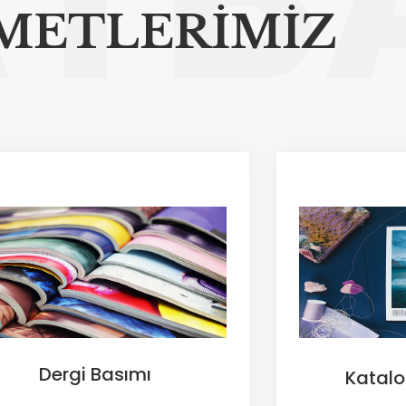
METLERİMİZ
Dergi Basımı
Katalo